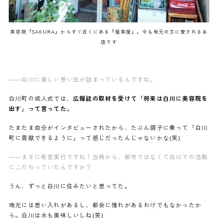
美容院『SAKURA』からすぐ近くにある『福美屋』。今も地元の方に愛されるお
店です
——白川に楽しい思い出が詰まっているんですね。
白川町の成人式では、
広報誌の取材を受けて「将来は白川に美容院を
出す」って言ってた。
たまたま自分がインタビューされたから、たぶん調子に乗って「白川
町に貢献できるように」って感じだったんじゃないかな(笑)
——まさに有言実行ですね！当時から、都市ではなくて白川での活動
にこだわっていたんですか？
うん、ずっと白川に住みたいと思ってた。
地元には思い入れがあるし、都会に憧れがあるわけでもなかったか
ら。白川は水も美味しいしね(笑)