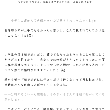
できなかったけど、先生とは仲が良かった」と振り返ります
——小学生の頃から美容師みたいな活動をされてたんですね(笑)
髪を切るのが上手でもなかったと思うし、なんで頼まれてたのかは思
い出せないけど(笑)
小学生の頃は川で泳いだり、茹でてもらったとうもろこしを餌にして
ザリガニを釣ったり、田舎ならではの遊びをとにかくやってた。河原
に秘密基地をつくって、そこで要らない鍋の中に水と枯草を入れてグ
ツグツ煮て本格的なおままごとしたり(笑)
親から唯一「川で泳ぎには子どもだけで行くな」って言われたけど、
当時はみんな自由に遊ばせてもらったよね。
——当時のそういった環境も、今のさくらさんの性格に繋がっている
気がします！
川で泳いで、近くにある『福美屋』でカップラーメンを買って食べて