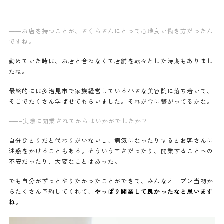
——お店を持つことが、さくらさんにとって心地良い働き方だったん
ですね。
勤めていた時は、お店と合わなくて店舗を転々とした時期もありまし
たね。
最終的には多治見市で家族経営している小さな美容院に落ち着いて、
そこでたくさん学ばせてもらいました。それが今に繋がってるかな。
–
—–実際に開業されてからはいかがでしたか？
自分ひとりだと代わりがいないし、病気になったりするとお客さんに
迷惑をかけることもある。そういう辛さだったり、開業することへの
不安だったり、大変なことはあった。
でも自分がずっとやりたかったことができて、みんなオープン当初か
らたくさん予約してくれて、
やっぱり開業して良かったなと思います
ね。