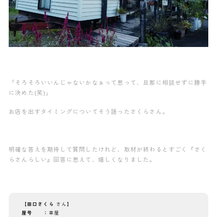
「そろそろいいんじゃないかなぁって思って、旦那に相談せずに勝手
に決めた(笑)」
お店を出すタイミングについてそう語ったさくらさん。
明確な答えを期待して質問したけれど、取材が終わるとすごく『さく
らさんらしい』回答に思えて、嬉しくなりました。
【田口さくら
さん
】
屋号 ：
車屋