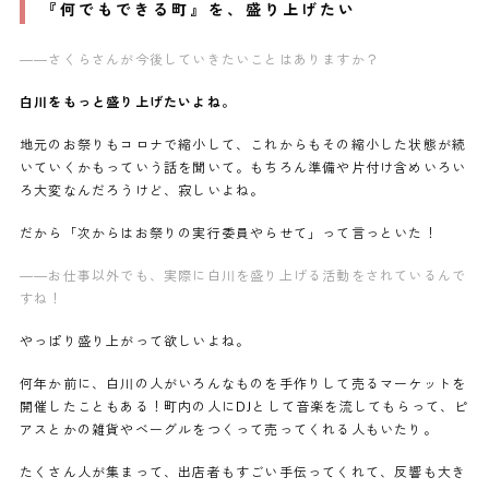
『何でもできる町』を、盛り上げたい
——さくらさんが今後していきたいことはありますか？
白川をもっと盛り上げたいよね。
地元のお祭りもコロナで縮小して、これからもその縮小した状態が続
いていくかもっていう話を聞いて。もちろん準備や片付け含めいろい
ろ大変なんだろうけど、寂しいよね。
だから「次からはお祭りの実行委員やらせて」って言っといた！
——お仕事以外でも、実際に白川を盛り上げる活動をされているんで
すね！
やっぱり盛り上がって欲しいよね。
何年か前に、白川の人がいろんなものを手作りして売るマーケットを
開催したこともある！町内の人にDJとして音楽を流してもらって、ピ
アスとかの雑貨やベーグルをつくって売ってくれる人もいたり。
たくさん人が集まって、出店者もすごい手伝ってくれて、反響も大き