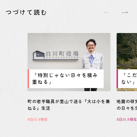
つづけて読む
「特別じゃない日々を積み
「こ
重ねる」
ない
町の若手職員が里山で送る『大は小を兼
地震の研
ねる』生活
の日々を
白川
移住
白川
移住