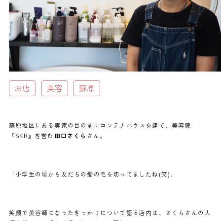
お店
美容
蘇原
蘇原地区にある実家の目の前にコンテナハウスを建て、美容院
『SKR』を営む
田口さくら
さん。
「小学生の頃から友だちの髪の毛を切ってましたね(笑)」
笑顔で美容師になったきっかけについて語る店内は、さくらさんの人