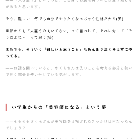
——『人を雇う』というのは、ご自身でお店を持つのとは違う難しさ
があると思います。
そう、難しい！何でも自分でやりたくなっちゃう性格だから(笑)
旦那からも「人雇うの向いてない」って言われて、それに対して「そ
うだよね～」って思う(笑)
まあでも、
そういう『
難しいと思うこと』もあんまり深く考えずにや
ってる。
——お話を聞いていると、さくらさんは先のことを考える部分と勢い
で動く部分を使い分けている気がします。
小学生からの「美容師になる」という夢
——そもそもさくらさんが美容師を目指されたきっかけは何だったん
でしょう？