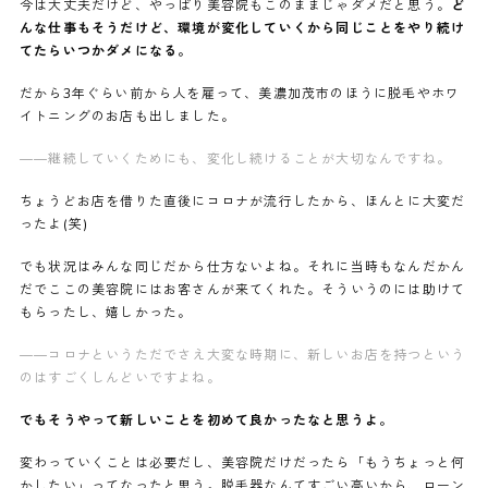
今は大丈夫だけど、やっぱり美容院もこのままじゃダメだと思う。
ど
んな仕事もそうだけど、環境が変化していくから同じことをやり続け
てたらいつかダメになる。
だから3年ぐらい前から人を雇って、美濃加茂市のほうに脱毛やホワ
イトニングのお店も出しました。
——継続していくためにも、変化し続けることが大切なんですね。
ちょうどお店を借りた直後にコロナが流行したから、ほんとに大変だ
ったよ(笑)
でも状況はみんな同じだから仕方ないよね。それに当時もなんだかん
だでここの美容院にはお客さんが来てくれた。そういうのには助けて
もらったし、嬉しかった。
——
コロナというただでさえ大変な時期に、新しいお店を持つという
のはすごくしんどいですよね。
でもそうやって新しいことを初めて良かったなと思うよ。
変わっていくことは必要だし、美容院だけだったら「もうちょっと何
かしたい」ってなったと思う。脱毛器なんてすごい高いから、ローン