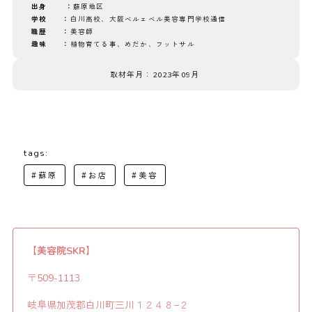
出身 ：
蘇原地区
学校 ：
白川高校、大阪ベルェベル美容専門学校通信
職歴 ：
美容師
趣味 ：
植物育てる事、めだか、フットサル
取材年月：2023年09月
tags:
#蘇原
#お店
#美容
【美容院SKR】
〒509-1113
岐阜県加茂郡白川町三川１２４８−２