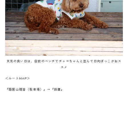
天気の良い日は、店前のベンチでチャコちゃんと並んで日向ぼっこがおス
スメ
＜ルートMAP＞
『隠居山観音（駐車場）』→『鈴廣』