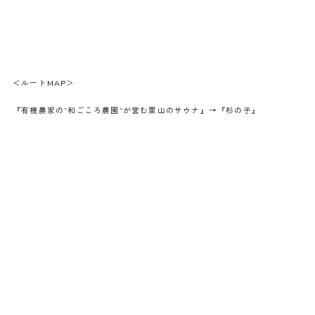
＜ルートMAP＞
『有機農家の”和ごころ農園”が営む里山のサウナ』→『杉の子』