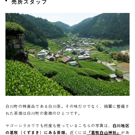
売所スタッフ
白川町の特産品である白川茶。その味だけでなく、綺麗に整備さ
れた茶畑は白川町の象徴のひとつです。
ヤゴーシラカワでも何度も使っているこちらの写真は、
白川地区
の葛牧（くずまき）にある茶畑。
近くには
『葛牧白山神社』
があ