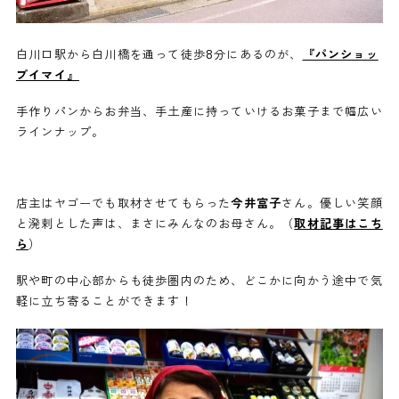
白川口駅から白川橋を通って徒歩8分にあるのが、
『パンショッ
プイマイ』
手作りパンからお弁当、手土産に持っていけるお菓子まで幅広い
ラインナップ。
店主はヤゴーでも取材させてもらった
今井富子
さん。優しい笑顔
と溌剌とした声は、まさにみんなのお母さん。（
取材記事はこち
ら
）
駅や町の中心部からも徒歩圏内のため、どこかに向かう途中で気
軽に立ち寄ることができます！