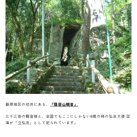
蘇原地区の切井にある、
『隠居山観音』
三十三体の観音様と、全国でもここにしかない8歳の時の弘法大使 空
海が「立弘法」として祀られています。