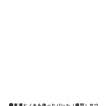
❺東濃ヒノキを使ったバレル（樽型）サウ