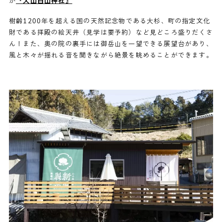
が
『大山白山神社』
樹齢1200年を超える国の天然記念物である大杉、町の指定文化
財である拝殿の絵天井（見学は要予約）など見どころ盛りだくさ
ん！また、奥の院の裏手には御岳山を一望できる展望台があり、
風と木々が揺れる音を聞きながら絶景を眺めることができます。