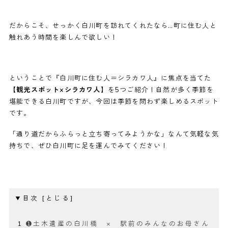
だからこそ、せっかく白川町を訪れてくれたなら…町に住む人と
触れあう時間を楽しんで欲しい！
ということで『白川町に住む人＝シラカワ人』に焦点を当てた
【観光スポット×シラカワ人】
を5つご紹介！自然が多く季節を
堪能できる白川町ですが、今回は季節を問わず楽しめるスポット
です。
「通り道だからふらっと立ち寄ってみようかな」なんて気軽な気
持ちで、ぜひ白川町に足を運んでみてください！
目次
➊土木遺産の白川橋 × 駅前のみんなのお母さん