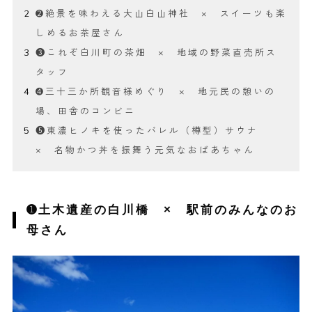
➋絶景を味わえる大山白山神社 × スイーツも楽
しめるお茶屋さん
❸これぞ白川町の茶畑 × 地域の野菜直売所ス
タッフ
➍三十三か所観音様めぐり × 地元民の憩いの
場、田舎のコンビニ
❺東濃ヒノキを使ったバレル（樽型）サウナ
× 名物かつ丼を振舞う元気なおばあちゃん
➊土木遺産の白川橋 × 駅前のみんなのお
母さん