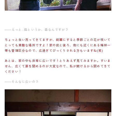
——えっと…庭というか、森なんですが？
ちょっと生い茂ってきてますが、綺麗にすると季節ごとの花が咲いて
とっても素敵な場所ですよ！家の前と後ろ、他にも近くにある梅林一
帯も管理区分なので、広過ぎてびっくりされる方もいますね(笑)
あとは、家の中も非常に広いです！とりあえず見てみますか。すいま
せん、広くて扉を閉めるのが大変なので、私が開けるから閉めてきて
ください！
——そんなに広いの？