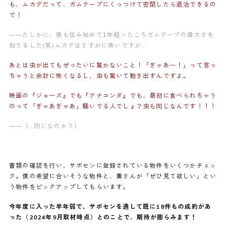
も、ムカデだって、ガムテープにくっつけて密閉したら退治できるの
で！
——たしかに、僕も住み始めて1年経ったころガムテープの偉大さを
知りました(笑)ムカデはさすがに怖いですが…
あとは虫が出てもぜったいに驚かないこと！「ぎゃあー！」って言っ
ちゃうと余計に怖くなるし、虫も驚いて動き出すんですよ。
映画の『ジョーズ』でも『アナコンダ』でも、最初に食べられちゃう
のって「ぎゃあぎゃあ」騒いでる人でしょ？虫も同じなんです！！！
——（…同じなのか？）
書類の確認を行い、サポセンに登録されている物件をいくつかチェッ
ク。僕の希望に合いそうな物件と、薫さんが「ぜひ見て欲しい」とい
う物件をピックアップしてもらいます。
今年度に入った半年弱で、サポセンを通して既に18件もの成約があ
った（2024年9月取材時点）とのことで、期待が膨らみます！