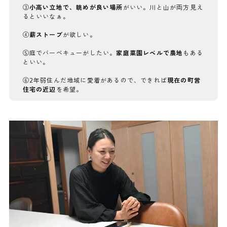
③
小高い立地で、眺めが良い場所
がいい。川と山が両方見え
るといいなぁ。
④
薪ストーブ
が欲しい。
⑤庭でバーベキューがしたい。
家庭菜園レベルで農地
もある
といい。
⑥2年弱住んだ地域に愛着があるので、できれば
現在の町営
住宅の近辺
を希望。