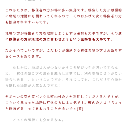
このあたりは、移住者の方が特に多い集落です。移住した方が積極的
に地域の活動にも関わってくれるので、そのおかげで次の移住者の方
も歓迎されやすいんです。
地域の方が移住者の方を理解しようとする姿勢も大事ですが、その逆
に
移住者の方が地域の方に合わせようという気持ちも大事です。
だから心苦しいですが、こだわりが強過ぎる移住希望の方はお断りす
るケースもあります。
——
たしかに、地域は人が少ないからこそ結びつきが強いですもん
ね。「移住希望の方の求める暮らし次第では、別の場所のほうが良い
場合もある」、ということですか。それにしても、これだけ中心地か
ら離れた場所が人気なんですね！
サポセンの空き家バンクは町内外の方が利用してくださるんですが、
こういう奥まった場所は町外の方には人気です。町内の方は「ちょっ
と遠過ぎる」って言われることが多いです(笑)
——どっちの気持ちも分かるなぁ。