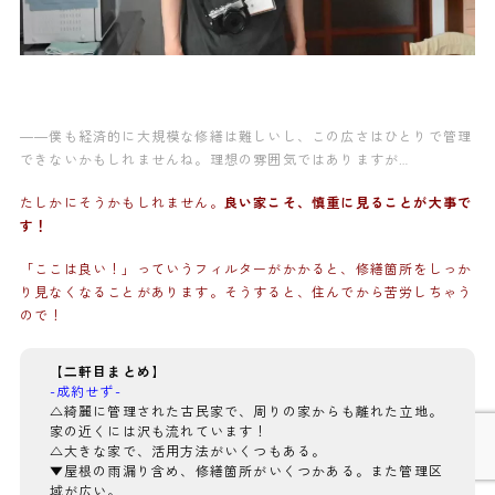
——僕も経済的に大規模な修繕は難しいし、この広さはひとりで管理
できないかもしれませんね。理想の雰囲気ではありますが…
たしかにそうかもしれません。
良い家こそ、慎重に見ることが大事で
す！
「ここは良い！」っていうフィルターがかかると、修繕箇所をしっか
り見なくなることがあります。そうすると、住んでから苦労しちゃう
ので！
【二軒目まとめ】
-成約せず-
△綺麗に管理された古民家で、周りの家からも離れた立地。
家の近くには沢も流れています！
△大きな家で、活用方法がいくつもある。
▼屋根の雨漏り含め、修繕箇所がいくつかある。また管理区
域が広い。