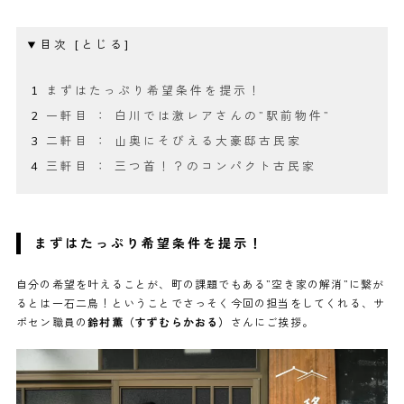
目次
まずはたっぷり希望条件を提示！
一軒目 ： 白川では激レアさんの”駅前物件”
二軒目 ： 山奥にそびえる大豪邸古民家
三軒目 ： 三つ首！？のコンパクト古民家
まずはたっぷり希望条件を提示！
自分の希望を叶えることが、町の課題でもある”空き家の解消”に繋が
るとは一石二鳥！ということでさっそく今回の担当をしてくれる、サ
ポセン職員の
鈴村薫（すずむらかおる）
さんにご挨拶。