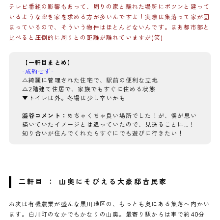
テレビ番組の影響もあって、周りの家と離れた場所にポツンと建って
いるような空き家を求める方が多いんですよ！実際は集落って家が固
まっているので、そういう物件はほとんどないんです。まあ都市部と
比べると圧倒的に周りとの距離が離れていますが(笑)
【一軒目まとめ】
-成約せず-
△綺麗に管理された住宅で、駅前の便利な立地
△2階建て住居で、家族でもすぐに住める状態
▼トイレは外。冬場は少し辛いかも
澁谷コメント：
めちゃくちゃ良い場所でした！が、僕が思い
描いていたイメージとは違っていたので、見送ることに…！
知り合いが住んでくれたらすぐにでも遊びに行きたい！
二軒目 ： 山奥にそびえる大豪邸古民家
お次は有機農業が盛んな黒川地区の、もっとも奥にある集落へ向かい
ます。白川町のなかでもかなりの山奥。最寄り駅からは車で約40分