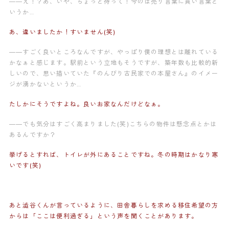
——え！？あ、いや、ちょっと待って！今のは売り言葉に買い言葉と
いうか…
あ、違いましたか！すいません(笑)
——すごく良いところなんですが、やっぱり僕の理想とは離れている
かなぁと感じます。駅前という立地もそうですが、築年数も比較的新
しいので、思い描いていた『のんびり古民家での本屋さん』のイメー
ジが湧かないというか…
たしかにそうですよね。良いお家なんだけどなぁ。
——でも気分はすごく高まりました(笑)こちらの物件は懸念点とかは
あるんですか？
挙げるとすれば、トイレが外にあることですね。冬の時期はかなり寒
いです(笑)
あと澁谷くんが言っているように、田舎暮らしを求める移住希望の方
からは「ここは便利過ぎる」という声を聞くことがあります。