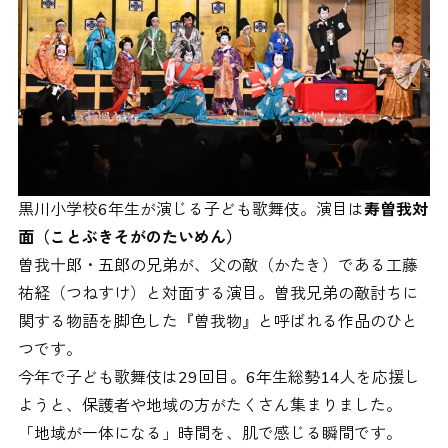
黒川小学校6年生が演じる子ども歌舞伎。演目は
寿曽我対
面（ことぶきそがのたいめん）
曽我十郎・五郎の兄弟が、父の敵（かたき）である工藤
祐経（つねすけ）と対面する演目。曽我兄弟の敵討ちに
関する物語を脚色した『曽我物』と呼ばれる作品のひと
つです。
今年で子ども歌舞伎は29回目。6年生総勢14人を応援し
ようと、保護者や地域の方がたくさん集まりました。
「地域が一体になる」時間を、肌で感じる瞬間です。