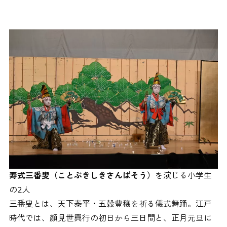
寿式三番叟（ことぶきしきさんばそう）
を演じる小学生
の2人
三番叟とは、天下泰平・五穀豊穣を祈る儀式舞踊。江戸
時代では、顔見世興行の初日から三日間と、正月元旦に