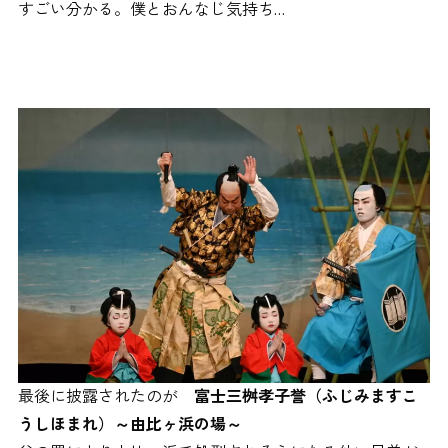
すごい分かる。僕とおんなじ気持ち…
最後に披露されたのが
富士三桝孝子誉（ふじみますこ
うしほまれ）～由比ヶ浜の場～