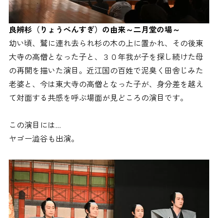
良辨杉（りょうべんすぎ）の由来～二月堂の場～
幼い頃、鷲に連れ去られ杉の木の上に置かれ、その後東
大寺の高僧となった子と、３０年我が子を探し続けた母
の再開を描いた演目。近江国の百姓で泥臭く田舎じみた
老婆と、今は東大寺の高僧となった子が、身分差を越え
て対面する共感を呼ぶ場面が見どころの演目です。
この演目には…
ヤゴー澁谷も出演。