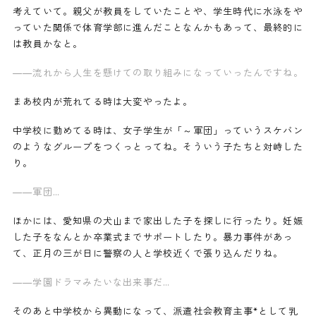
考えていて。親父が教員をしていたことや、学生時代に水泳をや
っていた関係で体育学部に進んだことなんかもあって、最終的に
は教員かなと。
——流れから人生を懸けての取り組みになっていったんですね。
まあ校内が荒れてる時は大変やったよ。
中学校に勤めてる時は、女子学生が「～軍団」っていうスケバン
のようなグループをつくっとってね。そういう子たちと対峙した
り。
——軍団…
ほかには、愛知県の犬山まで家出した子を探しに行ったり。妊娠
した子をなんとか卒業式までサポートしたり。暴力事件があっ
て、正月の三が日に警察の人と学校近くで張り込んだりね。
——学園ドラマみたいな出来事だ…
そのあと中学校から異動になって、派遣社会教育主事*として乳