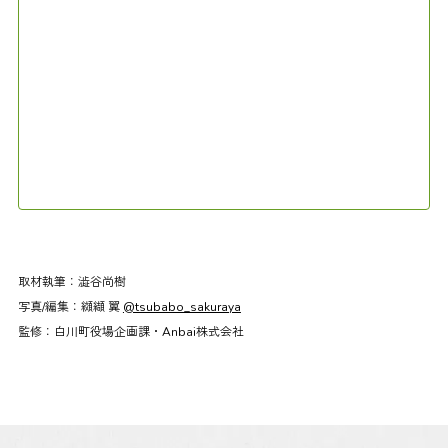
取材執筆：
澁谷尚樹
写真/編集：
纐纈 翼
@tsubabo_sakuraya
監修：
白川町役場企画課・Anbai株式会社