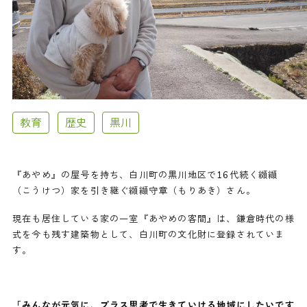
教育
歴史
黒川
『あやめ』の屋号を持ち、白川町の黒川地区で16代続く纐纈
（こうけつ）家を引き継ぐ纐纈守章（もりあき）さん。
現在も居住している家の一室『あやめの客間』は、鎌倉時代の様
式を今も残す建築物として、白川町の文化財に登録されていま
す。
「みんなが元気に、プラス思考で生きていける地域にしたいです