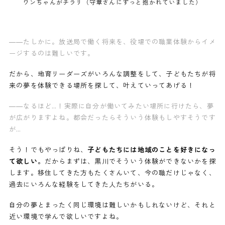
ワンちゃんがチラリ（守章さんにずっと抱かれていました）
——たしかに。放送局で働く将来を、役場での職業体験からイメ
ージするのは難しいです。
だから、地育リーダーズがいろんな調整をして、子どもたちが将
来の夢を体験できる場所を探して、叶えていってあげる！
——なるほど…！実際に自分が働いてみたい場所に行けたら、夢
が広がりますよね。都会だったらそういう体験もしやすそうです
が…
そう！でもやっぱりね、
子どもたちには地域のことを好きになっ
て欲しい。
だからまずは、黒川でそういう体験ができないかを探
します。移住してきた方もたくさんいて、今の職だけじゃなく、
過去にいろんな経験をしてきた人たちがいる。
自分の夢とまったく同じ環境は難しいかもしれないけど、それと
近い環境で学んで欲しいですよね。