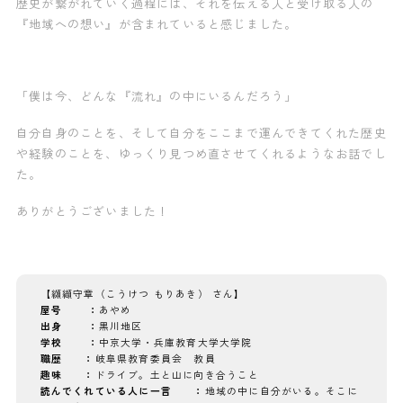
歴史が繋がれていく過程には、それを伝える人と受け取る人の
『地域への想い』が含まれていると感じました。
「僕は今、どんな『流れ』の中にいるんだろう」
自分自身のことを、そして自分をここまで運んできてくれた歴史
や経験のことを、ゆっくり見つめ直させてくれるようなお話でし
た。
ありがとうございました！
【
纐纈守章（こうけつ もりあき） さん
】
屋号 ：
あやめ
出身 ：
黒川地区
学校 ：
中京大学・兵庫教育大学大学院
職歴 ：
岐阜県教育委員会 教員
趣味 ：
ドライブ。土と山に向き合うこと
読んでくれている人に一言 ：
地域の中に自分がいる。そこに