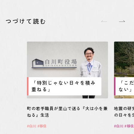
つづけて読む
「特別じゃない日々を積み
「こ
重ねる」
ない
町の若手職員が里山で送る『大は小を兼
地震の研
ねる』生活
の日々を
白川
移住
白川
移住