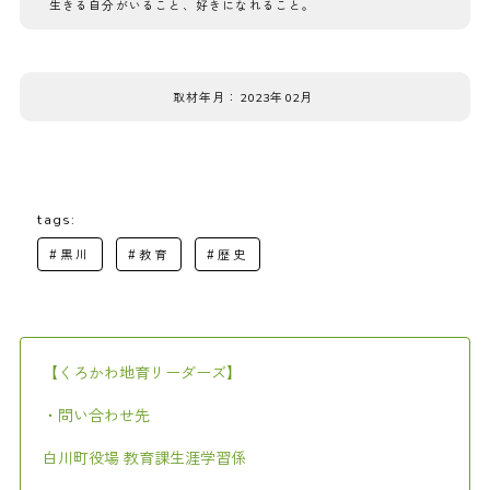
生きる自分がいること、好きになれること。
取材年月：2023年02月
tags:
#黒川
#教育
#歴史
【くろかわ地育リーダーズ】
・問い合わせ先
白川町役場 教育課生涯学習係