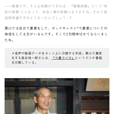
——素敵です。そんな体験ができれば、『職業体験』という”学
校の授業”じゃなくて、本当に夢の体験になりますね。それで放
送局希望の子はどうなったんでしょう…？
黒川では自分で農業をして、ポッドキャスト*
で農業についての
発信をしてる方がいるんです。そこで2日間学ばせてもらいまし
たね。
＊
音声や動画データをネット上に公開する手段。黒川で農家
をする高谷裕一郎さんは、
『小農ラジオ』
というラジオ番組
を公開している。