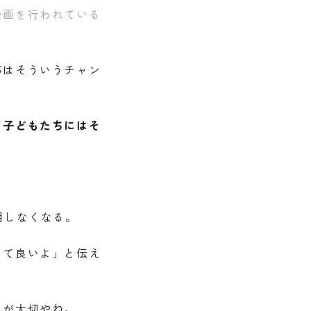
企画を行われている
事はそういうチャン
。
子どもたちにはそ
用しなくなる。
って良いよ」と伝え
』
が大切やね。